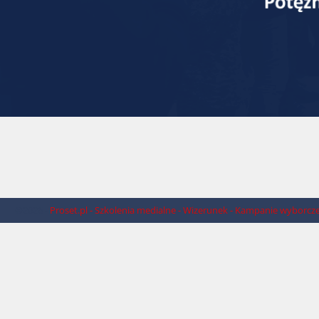
©2026 -
Proset.pl - Szkolenia medialne - Wizerunek - Kampanie wyborcz