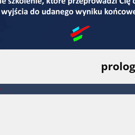
prolo
e